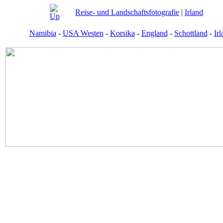
Reise- und Landschaftsfotografie
|
Irland
Namibia
-
USA Westen
-
Korsika
-
England
-
Schottland
-
Irl