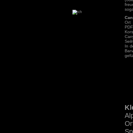
freu
soga
Can
Ort 
PDF)
Kor
Can
Seil
In d
Barv
gefü
Kl
Al
Or
Sp