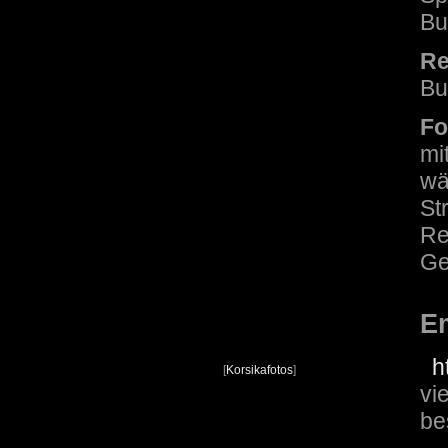
Bu
Re
Bu
Fo
mi
wä
St
Re
Ge
E
h
[
Korsikafotos
]
vi
be