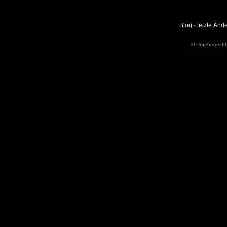
Blog
-
letzte Änd
© Urheberrecht 