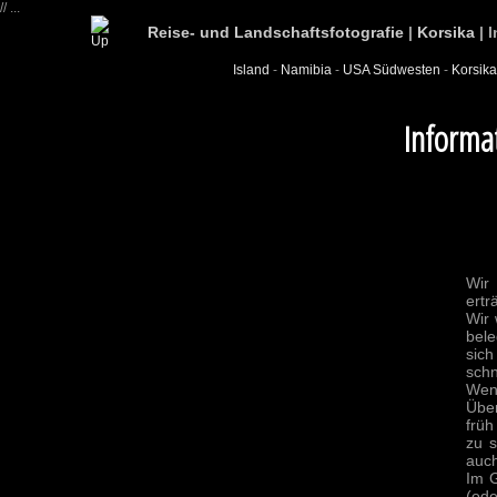
// ...
Reise- und Landschaftsfotografie
|
Korsika
| 
Island
-
N
amibia
-
USA Südwesten
-
Korsika
Informat
Wir
ertr
Wir 
bele
sich
schn
Wenn
Über
früh
zu 
auch
Im G
(od